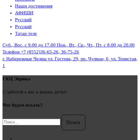
Наши достижения
АФИШИ
Русский
Русский
Татар теле
Суб., Вос. с 9.00 до 17.00
Пон., Вт., Ср., Чт., Пт. с 8.00 до 20.00
Телефон
+7 (8552)36-65-26, 36-75-26
г. Набережные Челны
ул. Гостева, 29, пр. Чулман, 6, ул. Тенистая,
1
ГКЦ Эврика
С заботой о вас и ваших детях!
Что будем искать?
Найти: