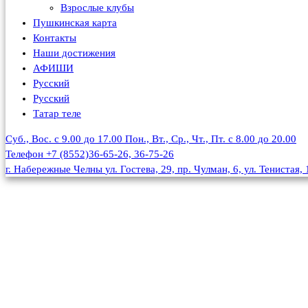
Взрослые клубы
Пушкинская карта
Контакты
Наши достижения
АФИШИ
Русский
Русский
Татар теле
Суб., Вос. с 9.00 до 17.00
Пон., Вт., Ср., Чт., Пт. с 8.00 до 20.00
Телефон
+7 (8552)36-65-26, 36-75-26
г. Набережные Челны
ул. Гостева, 29, пр. Чулман, 6, ул. Тенистая, 