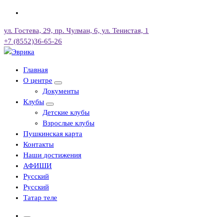
Перейти
к
ул. Гостева, 29, пр. Чулман, 6, ул. Тенистая, 1
содержимому
+7 (8552)36-65-26
Городской культурный центр, г. Набережные Челны
Главная
О центре
Документы
Клубы
Детские клубы
Взрослые клубы
Пушкинская карта
Контакты
Наши достижения
АФИШИ
Русский
Русский
Татар теле