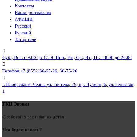
Контакты
Наши достижения
АФИШИ
Русский
Русский
Татар теле
Суб., Вос. с 9.00 до 17.00
Пон., Вт., Ср., Чт., Пт. с 8.00 до 20.00
Телефон
+7 (8552)36-65-26, 36-75-26
г. Набережные Челны
ул. Гостева, 29, пр. Чулман, 6, ул. Тенистая,
1
ГКЦ Эврика
С заботой о вас и ваших детях!
Что будем искать?