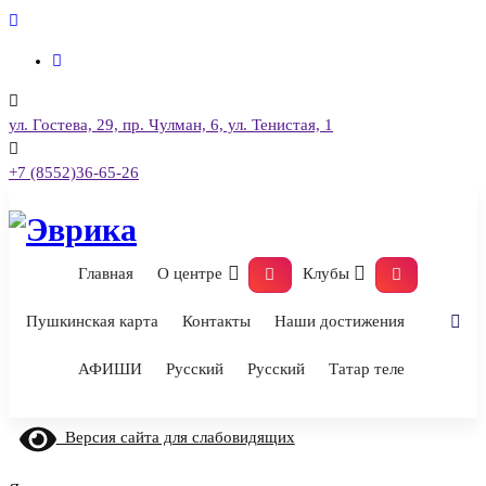
Перейти
к
содержимому
ул. Гостева, 29, пр. Чулман, 6, ул. Тенистая, 1
+7 (8552)36-65-26
Городской культурный центр, г. Набережные Челны
Главная
О центре
Клубы
Пушкинская карта
Контакты
Наши достижения
АФИШИ
Русский
Русский
Татар теле
Версия сайта для слабовидящих