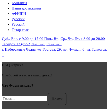
Контакты
Наши достижения
АФИШИ
Русский
Русский
Татар теле
Суб., Вос. с 9.00 до 17.00
Пон., Вт., Ср., Чт., Пт. с 8.00 до 20.00
Телефон
+7 (8552)36-65-26, 36-75-26
г. Набережные Челны
ул. Гостева, 29, пр. Чулман, 6, ул. Тенистая,
1
ГКЦ Эврика
С заботой о вас и ваших детях!
Что будем искать?
Найти: