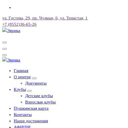
Перейти
к
ул. Гостева, 29, пр. Чулман, 6, ул. Тенистая, 1
содержимому
+7 (8552)36-65-26
Городской культурный центр, г. Набережные Челны
Городской культурный центр, г. Набережные Челны
Главная
О центре
Документы
Клубы
Детские клубы
Взрослые клубы
Пушкинская карта
Контакты
Наши достижения
АФИШИ