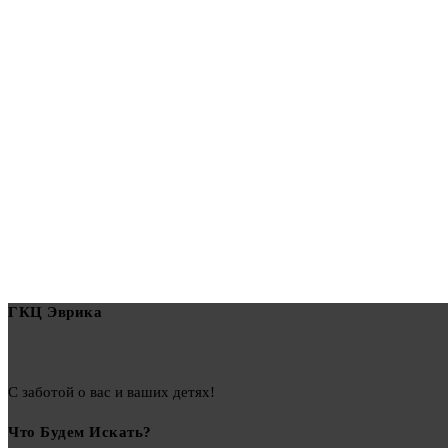
ГКЦ Эврика
С заботой о вас и ваших детях!
Что Будем Искать?