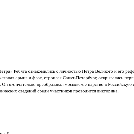
тра» Ребята ознакомились с личностью Петра Великого и его рефо
егулярная армия и флот, строился Санкт-Петербург, открывались п
и. Он окончательно преобразовал московское царство в Российску
рических сведений среди участников проводится викторина.
ены
*