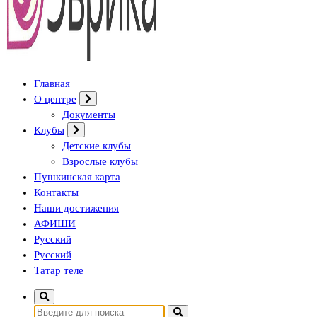
Городской культурный центр, г. Набережные Челны
Главная
О центре
Документы
Клубы
Детские клубы
Взрослые клубы
Пушкинская карта
Контакты
Наши достижения
АФИШИ
Русский
Русский
Татар теле
Найти: