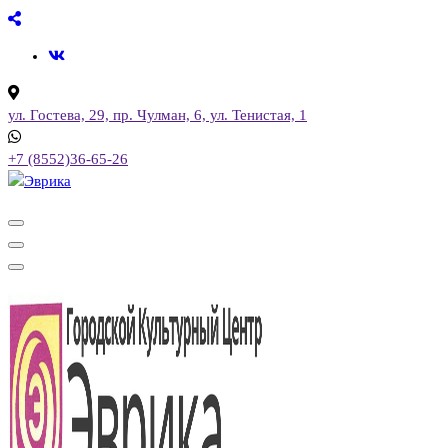
Перейти
к
содержимому
ул. Гостева, 29, пр. Чулман, 6, ул. Тенистая, 1
+7 (8552)36-65-26
Городской культурный центр, г. Набережные Челны