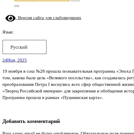
Версия сайта для слабовидящих
Язык:
Русский
24
Ноя, 2025
19 ноября в сош №28 прошла познавательная программа «Эпоха Пе
том, какова была цель «Великого посольства», как создавалась р
преобразования Петра I коснулись всех сфер общественной жизн
«Творец Российской империи» для закрепления и обобщения исто
Программа прошла в рамках «Пушкинская карта».
Добавить комментарий
Ваш адрес email не будет опубликован.
Обязательные поля помеч