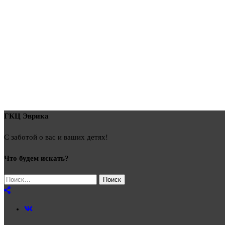
ГКЦ Эврика
С заботой о вас и ваших детях!
Что будем искать?
Найти: