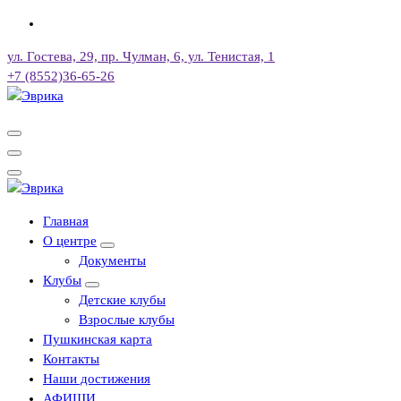
Перейти
к
ул. Гостева, 29, пр. Чулман, 6, ул. Тенистая, 1
содержимому
+7 (8552)36-65-26
Городской культурный центр, г. Набережные Челны
Городской культурный центр, г. Набережные Челны
Главная
О центре
Документы
Клубы
Детские клубы
Взрослые клубы
Пушкинская карта
Контакты
Наши достижения
АФИШИ