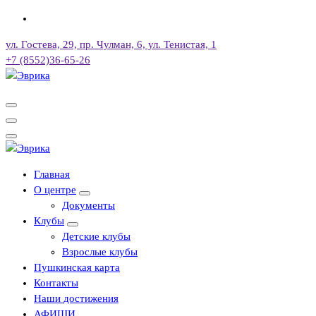
Перейти
к
ул. Гостева, 29, пр. Чулман, 6, ул. Тенистая, 1
содержимому
+7 (8552)36-65-26
Городской культурный центр, г. Набережные Челны
Городской культурный центр, г. Набережные Челны
Главная
О центре
Документы
Клубы
Детские клубы
Взрослые клубы
Пушкинская карта
Контакты
Наши достижения
АФИШИ