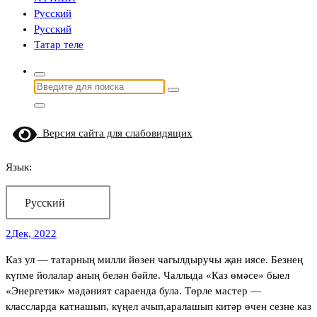
Русский
Русский
Татар теле
Найти:
Версия сайта для слабовидящих
Язык:
Русский
2
Дек, 2022
Каз ул — татарның милли йөзен чагылдыручы җан иясе. Безнең
күпме йолалар аның белән бәйле. Чаллыда «Каз өмәсе» быел
«Энергетик» мәдәният сараенда була. Төрле мастер —
классларда катнашып, күңел ачып,аралашып китәр өчен сезне каз