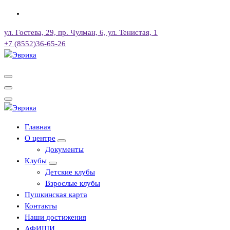
Перейти
к
ул. Гостева, 29, пр. Чулман, 6, ул. Тенистая, 1
содержимому
+7 (8552)36-65-26
Городской культурный центр, г. Набережные Челны
Городской культурный центр, г. Набережные Челны
Главная
О центре
Документы
Клубы
Детские клубы
Взрослые клубы
Пушкинская карта
Контакты
Наши достижения
АФИШИ