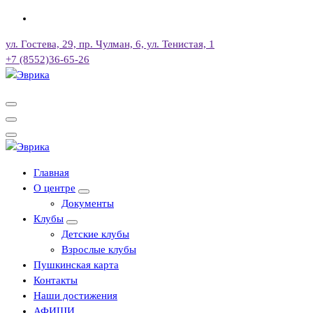
Перейти
к
ул. Гостева, 29, пр. Чулман, 6, ул. Тенистая, 1
содержимому
+7 (8552)36-65-26
Городской культурный центр, г. Набережные Челны
Городской культурный центр, г. Набережные Челны
Главная
О центре
Документы
Клубы
Детские клубы
Взрослые клубы
Пушкинская карта
Контакты
Наши достижения
АФИШИ