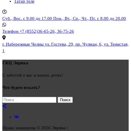
Татар теле
Суб., Вос. с 9.00 до 17.00
Пон., Вт., Ср., Чт., Пт. с 8.00 до 20.00
Телефон
+7 (8552)36-65-26, 36-75-26
г. Набережные Челны
ул. Гостева, 29, пр. Чулман, 6, ул. Тенистая,
1
ГКЦ Эврика
С заботой о вас и ваших детях!
Что будем искать?
Найти:
Права защищены © 2026 Эврика |