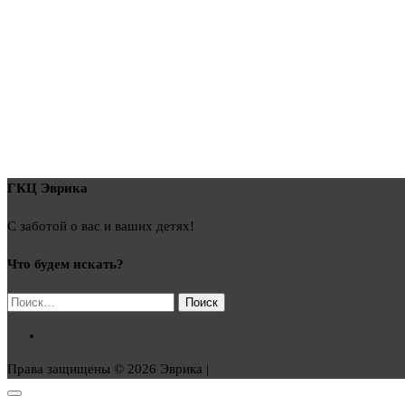
ГКЦ Эврика
С заботой о вас и ваших детях!
Что будем искать?
Найти:
Права защищены © 2026 Эврика |