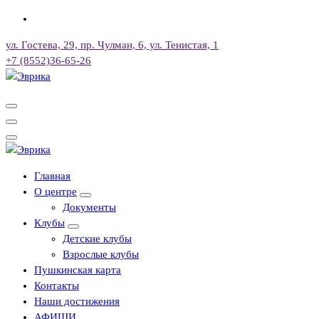
Перейти
к
ул. Гостева, 29, пр. Чулман, 6, ул. Тенистая, 1
содержимому
+7 (8552)36-65-26
Городской культурный центр, г. Набережные Челны
Городской культурный центр, г. Набережные Челны
Главная
О центре
Документы
Клубы
Детские клубы
Взрослые клубы
Пушкинская карта
Контакты
Наши достижения
АФИШИ