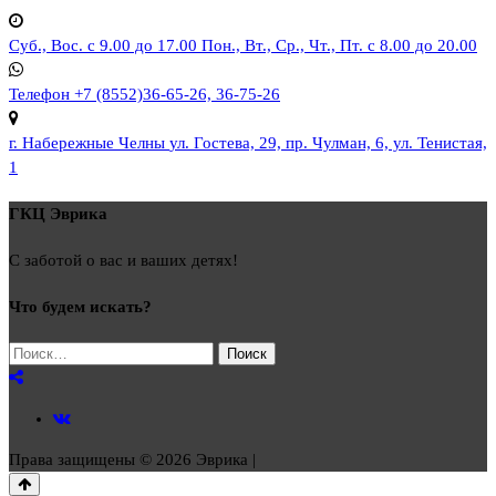
Суб., Вос. с 9.00 до 17.00
Пон., Вт., Ср., Чт., Пт. с 8.00 до 20.00
Телефон
+7 (8552)36-65-26, 36-75-26
г. Набережные Челны
ул. Гостева, 29, пр. Чулман, 6, ул. Тенистая,
1
ГКЦ Эврика
С заботой о вас и ваших детях!
Что будем искать?
Найти:
Права защищены © 2026 Эврика |