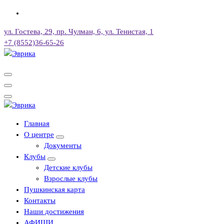
Перейти
к
ул. Гостева, 29, пр. Чулман, 6, ул. Тенистая, 1
содержимому
+7 (8552)36-65-26
Городской культурный центр, г. Набережные Челны
Городской культурный центр, г. Набережные Челны
Главная
О центре
Документы
Клубы
Детские клубы
Взрослые клубы
Пушкинская карта
Контакты
Наши достижения
АФИШИ