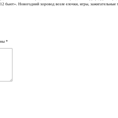
ы 12 бьют». Новогодний хоровод возле елочки, игры, зажигательны
ены
*