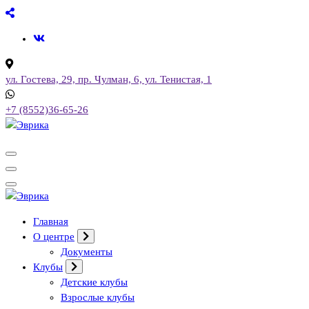
Перейти
к
содержимому
ул. Гостева, 29, пр. Чулман, 6, ул. Тенистая, 1
+7 (8552)36-65-26
Городской культурный центр, г. Набережные Челны
Городской культурный центр, г. Набережные Челны
Главная
О центре
Документы
Клубы
Детские клубы
Взрослые клубы