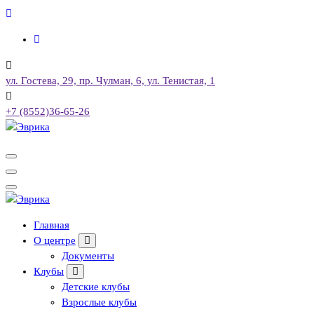
Перейти
к
содержимому
ул. Гостева, 29, пр. Чулман, 6, ул. Тенистая, 1
+7 (8552)36-65-26
Городской культурный центр, г. Набережные Челны
Городской культурный центр, г. Набережные Челны
Главная
О центре
Документы
Клубы
Детские клубы
Взрослые клубы