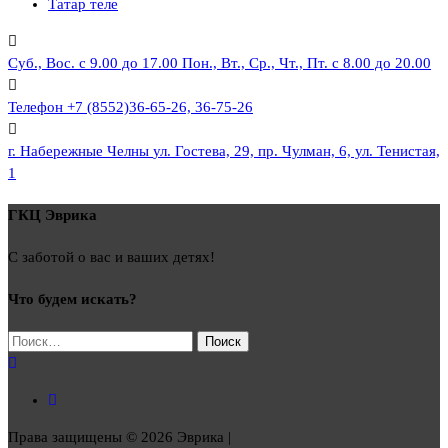
Татар теле
Суб., Вос. с 9.00 до 17.00
Пон., Вт., Ср., Чт., Пт. с 8.00 до 20.00
Телефон
+7 (8552)36-65-26, 36-75-26
г. Набережные Челны
ул. Гостева, 29, пр. Чулман, 6, ул. Тенистая,
1
ГКЦ Эврика
С заботой о вас и ваших детях!
Что будем искать?
Найти:
Права защищены © 2026 Эврика |