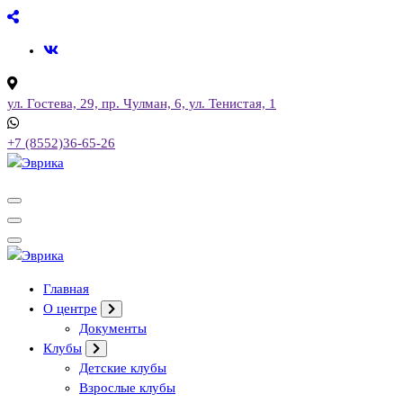
Перейти
к
содержимому
ул. Гостева, 29, пр. Чулман, 6, ул. Тенистая, 1
+7 (8552)36-65-26
Городской культурный центр, г. Набережные Челны
Городской культурный центр, г. Набережные Челны
Главная
О центре
Документы
Клубы
Детские клубы
Взрослые клубы