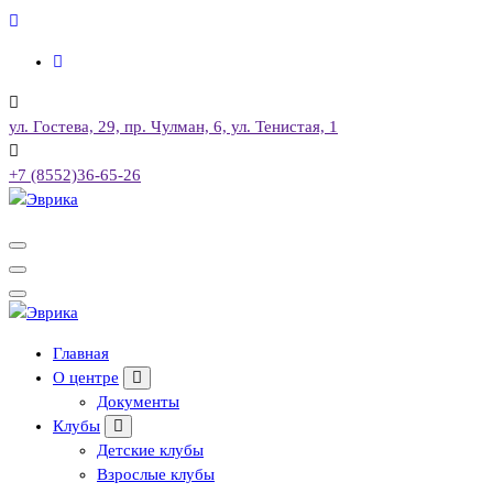
Перейти
к
содержимому
ул. Гостева, 29, пр. Чулман, 6, ул. Тенистая, 1
+7 (8552)36-65-26
Городской культурный центр, г. Набережные Челны
Городской культурный центр, г. Набережные Челны
Главная
О центре
Документы
Клубы
Детские клубы
Взрослые клубы