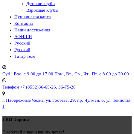
Детские клубы
Взрослые клубы
Пушкинская карта
Контакты
Наши достижения
АФИШИ
Русский
Русский
Татар теле
Суб., Вос. с 9.00 до 17.00
Пон., Вт., Ср., Чт., Пт. с 8.00 до 20.00
Телефон
+7 (8552)36-65-26, 36-75-26
г. Набережные Челны
ул. Гостева, 29, пр. Чулман, 6, ул. Тенистая,
1
ГКЦ Эврика
С заботой о вас и ваших детях!