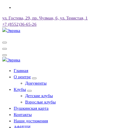
Перейти
к
ул. Гостева, 29, пр. Чулман, 6, ул. Тенистая, 1
содержимому
+7 (8552)36-65-26
Городской культурный центр, г. Набережные Челны
Городской культурный центр, г. Набережные Челны
Главная
О центре
Документы
Клубы
Детские клубы
Взрослые клубы
Пушкинская карта
Контакты
Наши достижения
АФИШИ