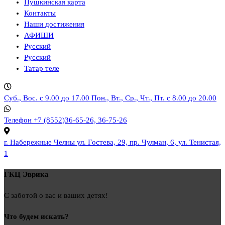
Пушкинская карта
Контакты
Наши достижения
АФИШИ
Русский
Русский
Татар теле
Суб., Вос. с 9.00 до 17.00
Пон., Вт., Ср., Чт., Пт. с 8.00 до 20.00
Телефон
+7 (8552)36-65-26, 36-75-26
г. Набережные Челны
ул. Гостева, 29, пр. Чулман, 6, ул. Тенистая,
1
ГКЦ Эврика
С заботой о вас и ваших детях!
Что будем искать?