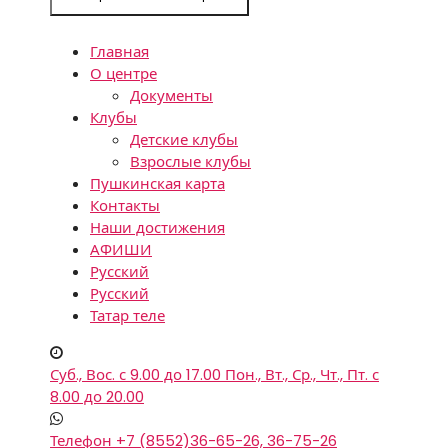
Главная
О центре
Документы
Клубы
Детские клубы
Взрослые клубы
Пушкинская карта
Контакты
Наши достижения
АФИШИ
Русский
Русский
Татар теле
Суб., Вос. с 9.00 до 17.00
Пон., Вт., Ср., Чт., Пт. с
8.00 до 20.00
Телефон
+7 (8552)36-65-26, 36-75-26