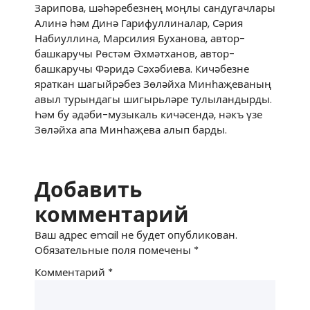
Зарипова, шәһәребезнең моңлы сандугачлары
Алинә һәм Динә Гарифуллиналар, Сәрия
Набиуллина, Марсилия Буханова, автор-
башкаручы Рөстәм Әхмәтханов, автор-
башкаручы Фәридә Сәхәбиева. Кичәбезне
яраткан шагыйрәбез Зөләйха Минһаҗеваның
авыл турындагы шигырьләре тулыландырды.
Һәм бу әдәби-музыкаль кичәсендә, нәкъ үзе
Зөләйха апа Минһаҗева алып барды.
Добавить
комментарий
Ваш адрес email не будет опубликован.
Обязательные поля помечены
*
Комментарий
*