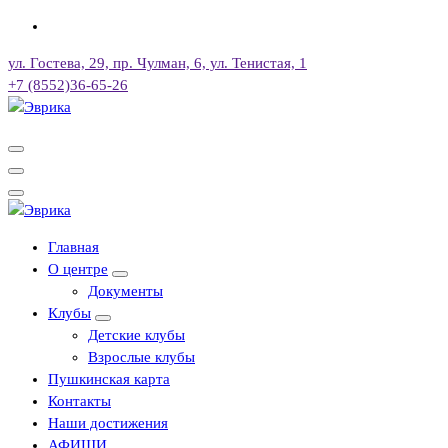
Перейти
к
ул. Гостева, 29, пр. Чулман, 6, ул. Тенистая, 1
содержимому
+7 (8552)36-65-26
Городской культурный центр, г. Набережные Челны
Городской культурный центр, г. Набережные Челны
Главная
О центре
Документы
Клубы
Детские клубы
Взрослые клубы
Пушкинская карта
Контакты
Наши достижения
АФИШИ