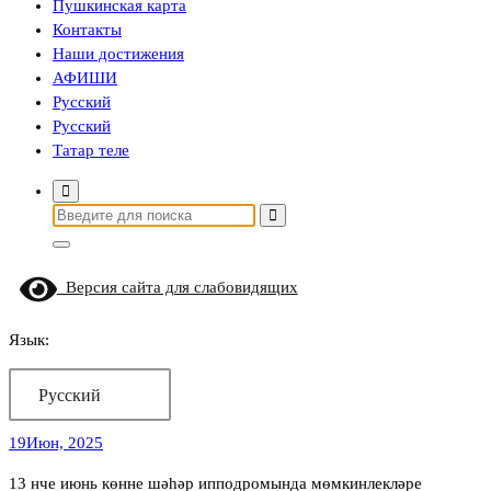
Пушкинская карта
Контакты
Наши достижения
АФИШИ
Русский
Русский
Татар теле
Найти:
Версия сайта для слабовидящих
Язык:
Русский
19
Июн, 2025
13 нче июнь көнне шәһәр ипподромында мөмкинлекләре