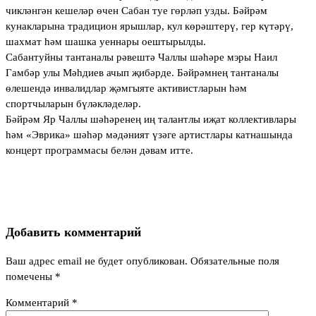
чикләнгән кешеләр өчен Сабан туе гөрләп узды. Бәйрәм
кунакларына традицион ярышлар, кул көрәштерү, гер күтәрү,
шахмат һәм шашка уеннары оештырылды.
Сабантуйны тантаналы рәвештә Чаллы шәһәре мэры Наил
Гамбәр улы Мәһдиев ачып җибәрде. Бәйрәмнең тантаналы
өлешендә инвалидлар җәмгыяте активистларын һәм
спортчыларын бүләкләделәр.
Бәйрәм Яр Чаллы шәһәренең иң талантлы иҗат коллективлары
һәм «Эврика» шәһәр мәдәният үзәге артистлары катнашында
концерт программасы белән дәвам итте.
Добавить комментарий
Ваш адрес email не будет опубликован.
Обязательные поля
помечены
*
Комментарий
*