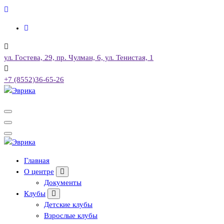
Перейти
к
содержимому
ул. Гостева, 29, пр. Чулман, 6, ул. Тенистая, 1
+7 (8552)36-65-26
Городской культурный центр, г. Набережные Челны
Городской культурный центр, г. Набережные Челны
Главная
О центре
Документы
Клубы
Детские клубы
Взрослые клубы