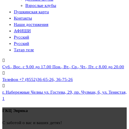
Взрослые клубы
Пушкинская карта
Контакты
Наши достижения
АФИШИ
Русский
Русский
Татар теле
Суб., Вос. с 9.00 до 17.00
Пон., Вт., Ср., Чт., Пт. с 8.00 до 20.00
Телефон
+7 (8552)36-65-26, 36-75-26
г. Набережные Челны
ул. Гостева, 29, пр. Чулман, 6, ул. Тенистая,
1
ГКЦ Эврика
С заботой о вас и ваших детях!