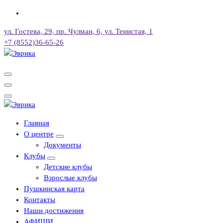
Перейти
к
ул. Гостева, 29, пр. Чулман, 6, ул. Тенистая, 1
содержимому
+7 (8552)36-65-26
Городской культурный центр, г. Набережные Челны
Городской культурный центр, г. Набережные Челны
Главная
О центре
Документы
Клубы
Детские клубы
Взрослые клубы
Пушкинская карта
Контакты
Наши достижения
АФИШИ