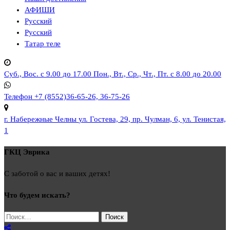
АФИШИ
Русский
Русский
Татар теле
Суб., Вос. с 9.00 до 17.00
Пон., Вт., Ср., Чт., Пт. с 8.00 до 20.00
Телефон
+7 (8552)36-65-26, 36-75-26
г. Набережные Челны
ул. Гостева, 29, пр. Чулман, 6, ул. Тенистая,
1
ГКЦ Эврика
С заботой о вас и ваших детях!
Что будем искать?
Найти: