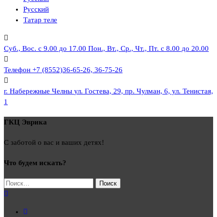
Русский
Татар теле
Суб., Вос. с 9.00 до 17.00
Пон., Вт., Ср., Чт., Пт. с 8.00 до 20.00
Телефон
+7 (8552)36-65-26, 36-75-26
г. Набережные Челны
ул. Гостева, 29, пр. Чулман, 6, ул. Тенистая,
1
ГКЦ Эврика
С заботой о вас и ваших детях!
Что будем искать?
Найти: