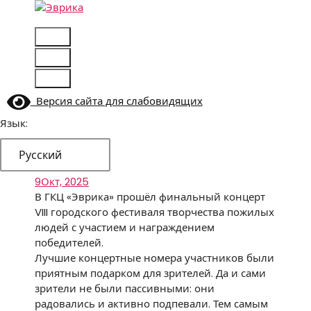
Перейти
к
Городской культурный центр, г. Набережные
содержимому
Челны
Версия сайта для слабовидящих
Язык:
Русский
9
Окт, 2025
В ГКЦ «Эврика» прошёл финальный концерт
VIII городского фестиваля творчества пожилых
людей с участием и награждением
победителей.
Лучшие концертные номера участников были
приятным подарком для зрителей. Да и сами
зрители не были пассивными: они
радовались и активно подпевали. Тем самым