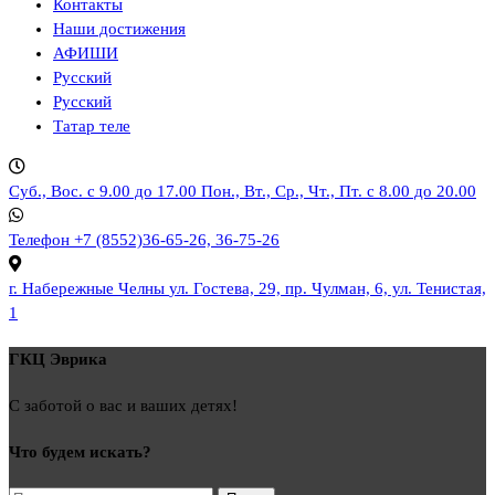
Контакты
Наши достижения
АФИШИ
Русский
Русский
Татар теле
Суб., Вос. с 9.00 до 17.00
Пон., Вт., Ср., Чт., Пт. с 8.00 до 20.00
Телефон
+7 (8552)36-65-26, 36-75-26
г. Набережные Челны
ул. Гостева, 29, пр. Чулман, 6, ул. Тенистая,
1
ГКЦ Эврика
С заботой о вас и ваших детях!
Что будем искать?