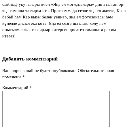
сыйныф укучылары өчен «Яңа ел могҗизалары» дип аталган өр-
яңа тамаша тәкъдим итә. Программада сезне яңа ел әкияте, Кыш
бабай һәм Кар кызы белән уеннар, яңа ел фотозонасы һәм
күңелле дискотека көтә. Яңа ел сезгә шатлык, көлү һәм
онытылмаслык тәэсирләр китерсен дисәгез тамашага рәхим
итегез!
Добавить комментарий
Ваш адрес email не будет опубликован.
Обязательные поля
помечены
*
Комментарий
*