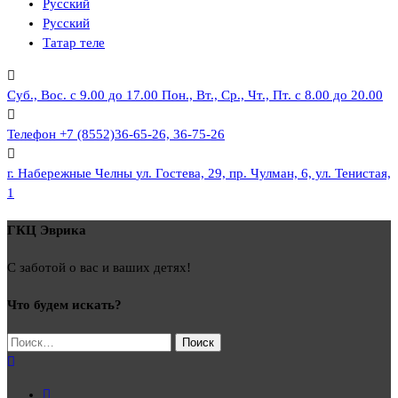
Русский
Русский
Татар теле
Суб., Вос. с 9.00 до 17.00
Пон., Вт., Ср., Чт., Пт. с 8.00 до 20.00
Телефон
+7 (8552)36-65-26, 36-75-26
г. Набережные Челны
ул. Гостева, 29, пр. Чулман, 6, ул. Тенистая,
1
ГКЦ Эврика
С заботой о вас и ваших детях!
Что будем искать?
Найти: