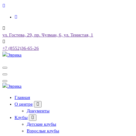
Перейти
к
содержимому
ул. Гостева, 29, пр. Чулман, 6, ул. Тенистая, 1
+7 (8552)36-65-26
Городской культурный центр, г. Набережные Челны
Городской культурный центр, г. Набережные Челны
Главная
О центре
Документы
Клубы
Детские клубы
Взрослые клубы