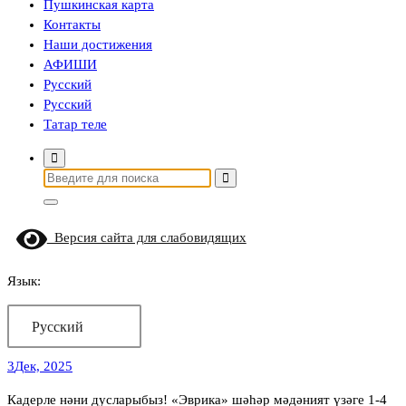
Пушкинская карта
Контакты
Наши достижения
АФИШИ
Русский
Русский
Татар теле
Найти:
Версия сайта для слабовидящих
Язык:
Русский
3
Дек, 2025
Кадерле нәни дусларыбыз! «Эврика» шәһәр мәдәният үзәге 1-4