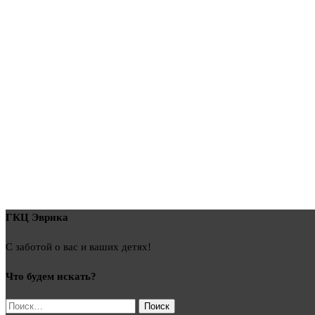
ГКЦ Эврика
С заботой о вас и ваших детях!
Что будем искать?
Найти: