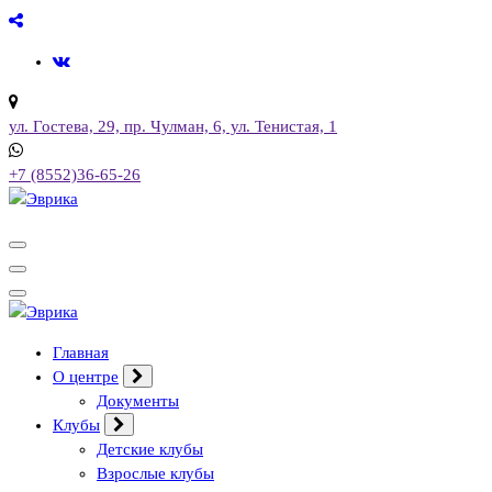
Перейти
к
содержимому
ул. Гостева, 29, пр. Чулман, 6, ул. Тенистая, 1
+7 (8552)36-65-26
Городской культурный центр, г. Набережные Челны
Городской культурный центр, г. Набережные Челны
Главная
О центре
Документы
Клубы
Детские клубы
Взрослые клубы