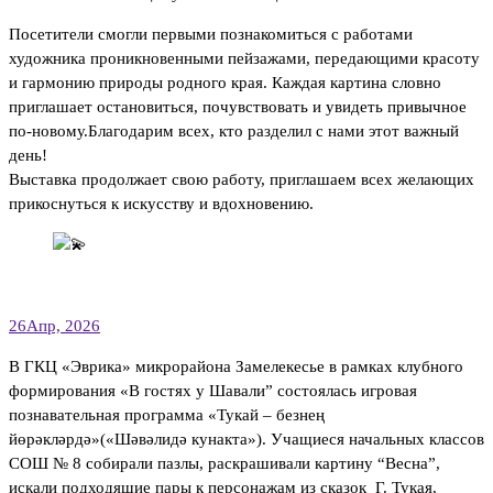
Посетители смогли первыми познакомиться с работами
художника проникновенными пейзажами, передающими красоту
и гармонию природы родного края. Каждая картина словно
приглашает остановиться, почувствовать и увидеть привычное
по-новому.Благодарим всех, кто разделил с нами этот важный
день!
Выставка продолжает свою работу, приглашаем всех желающих
прикоснуться к искусству и вдохновению.
26
Апр, 2026
В ГКЦ «Эврика» микрорайона Замелекесье в рамках клубного
формирования «В гостях у Шавали” состоялась игровая
познавательная программа «Тукай – безнең
йөрәкләрдә»(«Шәвәлидә кунакта»). Учащиеся начальных классов
СОШ № 8 собирали пазлы, раскрашивали картину “Весна”,
искали подходящие пары к персонажам из сказок Г. Тукая,