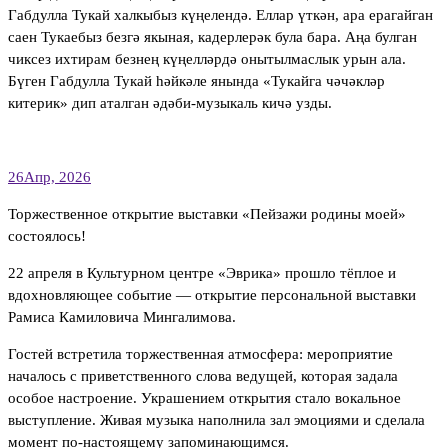
Габдулла Тукай халкыбыз күңелендә. Еллар үткән, ара ерагайган
саен Тукаебыз безгә якыная, кадерлерәк була бара. Аңа булган
чиксез ихтирам безнең күңелләрдә онытылмаслык урын ала.
Бүген Габдулла Тукай һәйкәле янында «Тукайга чәчәкләр
китерик» дип аталган әдәби-музыкаль кичә узды.
26
Апр, 2026
Торжественное открытие выставки «Пейзажи родины моей»
состоялось!
22 апреля в Культурном центре «Эврика» прошло тёплое и
вдохновляющее событие — открытие персональной выставки
Рамиса Камиловича Мингалимова.
Гостей встретила торжественная атмосфера: мероприятие
началось с приветственного слова ведущей, которая задала
особое настроение. Украшением открытия стало вокальное
выступление. Живая музыка наполнила зал эмоциями и сделала
момент по-настоящему запоминающимся.