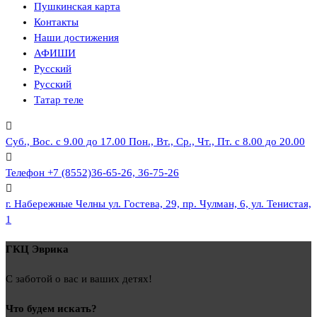
Пушкинская карта
Контакты
Наши достижения
АФИШИ
Русский
Русский
Татар теле
Суб., Вос. с 9.00 до 17.00
Пон., Вт., Ср., Чт., Пт. с 8.00 до 20.00
Телефон
+7 (8552)36-65-26, 36-75-26
г. Набережные Челны
ул. Гостева, 29, пр. Чулман, 6, ул. Тенистая,
1
ГКЦ Эврика
С заботой о вас и ваших детях!
Что будем искать?