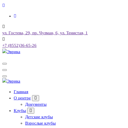
Перейти
к
содержимому
ул. Гостева, 29, пр. Чулман, 6, ул. Тенистая, 1
+7 (8552)36-65-26
Городской культурный центр, г. Набережные Челны
Городской культурный центр, г. Набережные Челны
Главная
О центре
Документы
Клубы
Детские клубы
Взрослые клубы