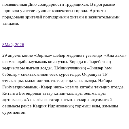
посвященная Дню солидарности трудящихся. В программе
приняли участие лучшие коллективы города. Артисты
порадовали зрителей популярными хитами и зажигательными
танцами.
8
Май, 2026
29 апрель көнне «Эврика» шәһәр мәдәният үзәгендә «Ана хакы»
исемле әдәби-музыкаль кичә узды. Биредә шәһәребезнең
җырчылары чыгыш ясады, Т.Миңнуллинның «Әниләр һәм
бәбиләр» спектакленнән өзек күрсәтелде. Очрашуга ТР
язучылары, мәдәният эшлеклеләре дә чакырылды. Нәбирә
Гыйматдинованың «Кадер иясе» исемле китабы тәкъдир ителде.
Китапта Бөтендөнья татар хатын-кызлары оешмалары
җитәкчесе, «Ак калфак» татар хатын-кызлары иҗтимагый
оешмасы рәисе Кадрия Идрисованың тормыш юлы, язмышы
сурәтләнгән.