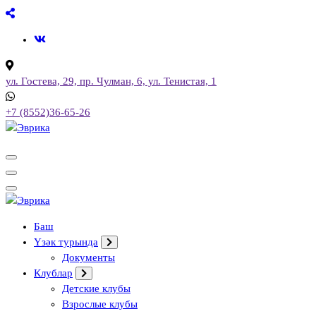
Skip
to
content
ул. Гостева, 29, пр. Чулман, 6, ул. Тенистая, 1
+7 (8552)36-65-26
Городской культурный центр, г. Набережные Челны
Городской культурный центр, г. Набережные Челны
Баш
Үзәк турында
Документы
Клублар
Детские клубы
Взрослые клубы