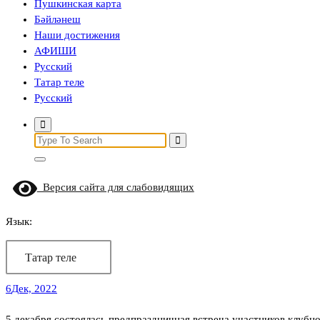
Пушкинская карта
Бәйләнеш
Наши достижения
АФИШИ
Русский
Татар теле
Русский
Search
for:
Версия сайта для слабовидящих
Язык:
Татар теле
6
Дек, 2022
5 декабря состоялась предпраздничная встреча участников клуб