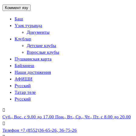
Баш
Үзәк турында
Документы
Клублар
Детские клубы
Взрослые клубы
Пушкинская карта
Бәйләнеш
Наши достижения
АФИШИ
Русский
Татар теле
Русский
Суб., Вос. с 9.00 до 17.00
Пон., Вт., Ср., Чт., Пт. с 8.00 до 20.00
Телефон
+7 (8552)36-65-26, 36-75-26