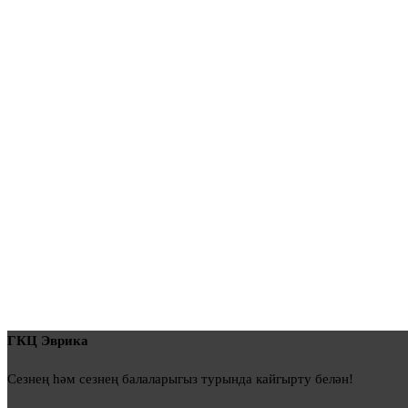
ГКЦ Эврика
Сезнең һәм сезнең балаларыгыз турында кайгырту белән!