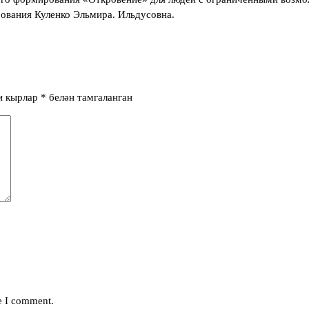
вания Куленко Эльмира. Ильдусовна.
и кырлар
*
белән тамгаланган
me I comment.