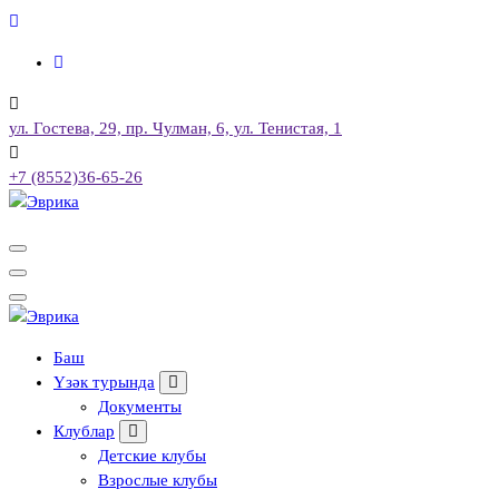
Skip
to
content
ул. Гостева, 29, пр. Чулман, 6, ул. Тенистая, 1
+7 (8552)36-65-26
Городской культурный центр, г. Набережные Челны
Городской культурный центр, г. Набережные Челны
Баш
Үзәк турында
Документы
Клублар
Детские клубы
Взрослые клубы