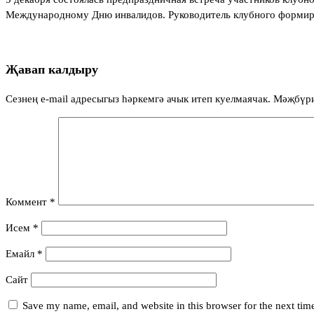
Международному Дню инвалидов. Руководитель клубного формиро
Җавап калдыру
Сезнең e-mail адресыгыз һәркемгә ачык итеп куелмаячак.
Мәҗбүр
Коммент
*
Исем
*
Емайл
*
Сайт
Save my name, email, and website in this browser for the next ti