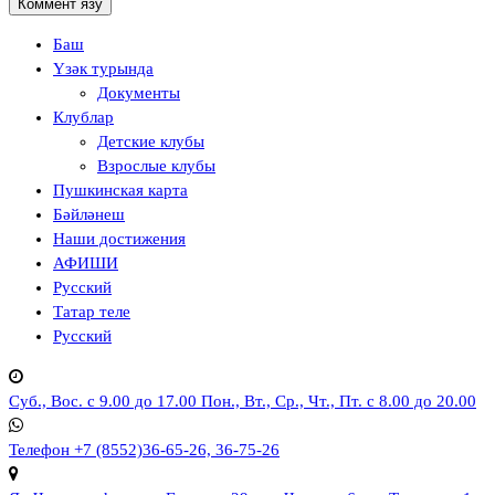
Баш
Үзәк турында
Документы
Клублар
Детские клубы
Взрослые клубы
Пушкинская карта
Бәйләнеш
Наши достижения
АФИШИ
Русский
Татар теле
Русский
Суб., Вос. с 9.00 до 17.00
Пон., Вт., Ср., Чт., Пт. с 8.00 до 20.00
Телефон
+7 (8552)36-65-26, 36-75-26