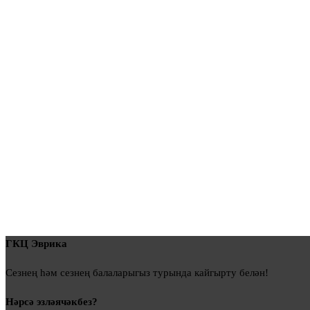
ГКЦ Эврика
Сезнең һәм сезнең балаларыгыз турында кайгырту белән!
Нәрсә эзләячәкбез?