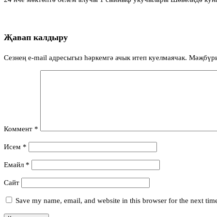
Җавап калдыру
Сезнең e-mail адресыгыз һәркемгә ачык итеп куелмаячак.
Мәҗбүр
Коммент
*
Исем
*
Емайл
*
Сайт
Save my name, email, and website in this browser for the next ti