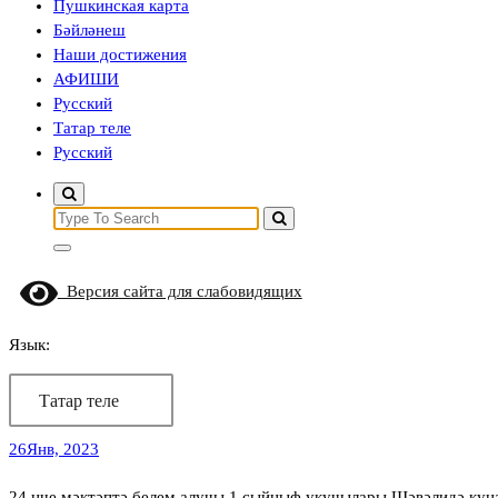
Пушкинская карта
Бәйләнеш
Наши достижения
АФИШИ
Русский
Татар теле
Русский
Search
for:
Версия сайта для слабовидящих
Язык:
Татар теле
26
Янв, 2023
24 нче мәктәптә белем алучы 1 сыйныф укучылары Шәвәлидә кун