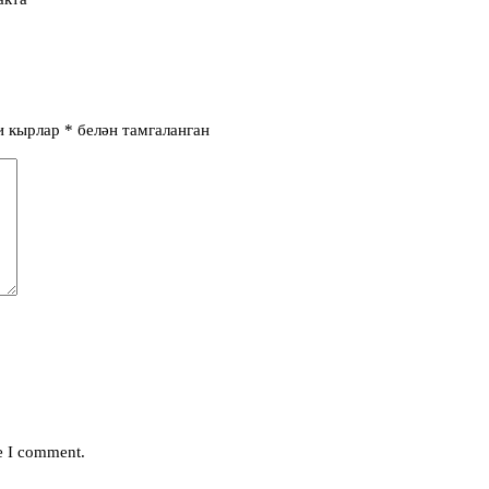
и кырлар
*
белән тамгаланган
me I comment.