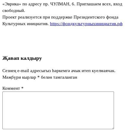
«Эврика» по адресу пр. ЧУЛМАН, 6. Приглашаем всех, вход
свободный.
Проект реализуется при поддержке Президентского фонда
Культурных инициатив.
https://фондкультурныхинициатив.рф
Җавап калдыру
Сезнең e-mail адресыгыз һәркемгә ачык итеп куелмаячак.
Мәҗбүри кырлар
*
белән тамгаланган
Коммент
*