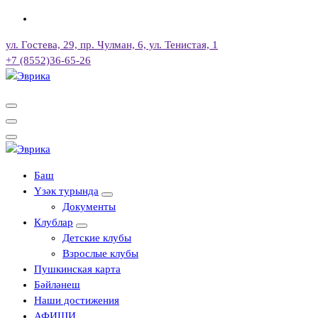
Skip
to
ул. Гостева, 29, пр. Чулман, 6, ул. Тенистая, 1
content
+7 (8552)36-65-26
Городской культурный центр, г. Набережные Челны
Городской культурный центр, г. Набережные Челны
Баш
Үзәк турында
Документы
Клублар
Детские клубы
Взрослые клубы
Пушкинская карта
Бәйләнеш
Наши достижения
АФИШИ