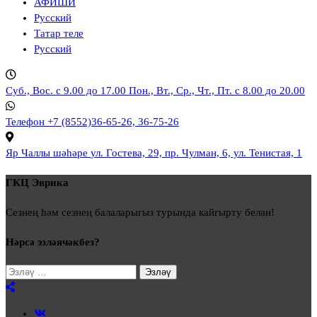
АФИШИ
Русский
Татар теле
Русский
Суб., Вос. с 9.00 до 17.00
Пон., Вт., Ср., Чт., Пт. с 8.00 до 20.00
Телефон
+7 (8552)36-65-26, 36-75-26
Яр Чаллы шәһәре
ул. Гостева, 29, пр. Чулман, 6, ул. Тенистая, 1
ГКЦ Эврика
Сезнең һәм сезнең балаларыгыз турында кайгырту белән!
Нәрсә эзләячәкбез?
Моны
эзләү: