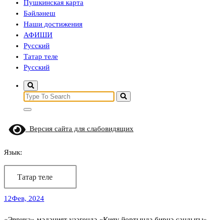
Пушкинская карта
Бәйләнеш
Наши достижения
АФИШИ
Русский
Татар теле
Русский
Search
for:
Версия сайта для слабовидящих
Язык:
Татар теле
12
Фев, 2024
«Эврика» мәдәният үзәгендә «Кияү йортында бирнә сандыгы»