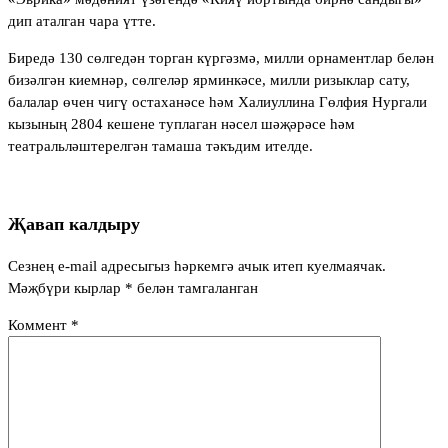
дип аталган чара үтте.
Биредә 130 сөлгедән торган күргәзмә, милли орнаментлар белән
бизәлгән киемнәр, сөлгеләр ярминкәсе, милли ризыклар сату,
балалар өчен чигү остаханәсе һәм Халиуллина Гөлфия Нургали
кызының 2804 кешене туплаган нәсел шәҗәрәсе һәм
театральләштерелгән тамаша тәкъдим ителде.
Җавап калдыру
Сезнең e-mail адресыгыз һәркемгә ачык итеп куелмаячак.
Мәҗбүри кырлар
*
белән тамгаланган
Коммент
*