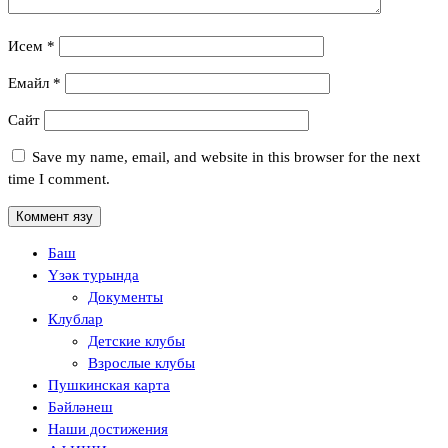
Исем
*
Емайл
*
Сайт
Save my name, email, and website in this browser for the next
time I comment.
Баш
Үзәк турында
Документы
Клублар
Детские клубы
Взрослые клубы
Пушкинская карта
Бәйләнеш
Наши достижения