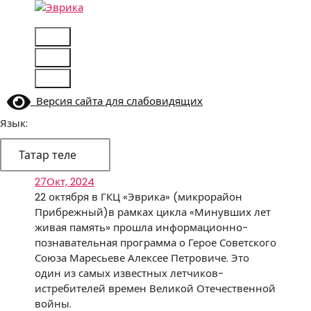
Skip
to
Городской культурный центр, г. Набережные
content
Челны
Версия сайта для слабовидящих
Язык:
Татар теле
27
Окт, 2024
22 октября в ГКЦ «Эврика» (микрорайон
Прибрежный)в рамках цикла «Минувших лет
живая память» прошла информационно-
познавательная программа о Герое Советского
Союза Маресьеве Алексее Петровиче. Это
один из самых известных летчиков-
истребителей времен Великой Отечественной
войны.