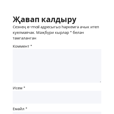
Җавап калдыру
Сезнең e-mail адресыгыз һәркемгә ачык итеп
куелмаячак.
Мәҗбүри кырлар
*
белән
тамгаланган
Коммент
*
Исем
*
Емайл
*