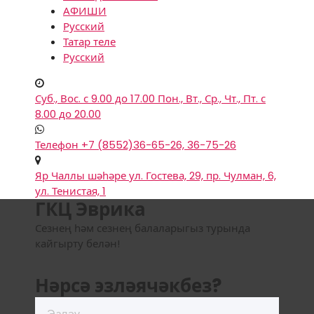
АФИШИ
Русский
Татар теле
Русский
Суб., Вос. с 9.00 до 17.00
Пон., Вт., Ср., Чт., Пт. с
8.00 до 20.00
Телефон
+7 (8552)36-65-26, 36-75-26
Яр Чаллы шәһәре
ул. Гостева, 29, пр. Чулман, 6,
ул. Тенистая, 1
ГКЦ Эврика
Сезнең һәм сезнең балаларыгыз турында
кайгырту белән!
Нәрсә эзләячәкбез?
Моны