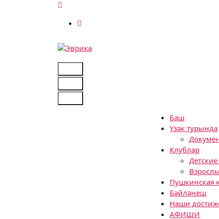
Skip
to
content
Городской культурный центр, г. Набережны
Баш
Үзәк турында
Докуме
Клублар
Детские
Взрослы
Пушкинская 
Бәйләнеш
Наши достиж
АФИШИ