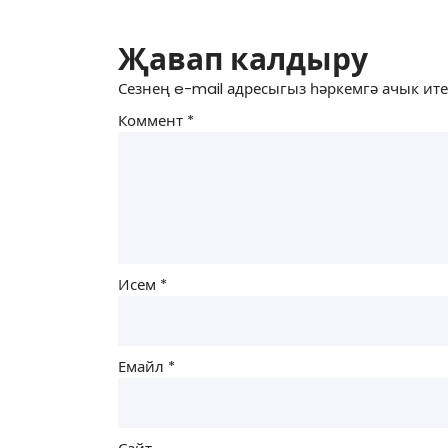
Җавап калдыру
Сезнең e-mail адресыгыз һәркемгә ачык ите
Коммент
*
Исем
*
Емайл
*