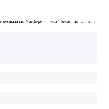
п куелмаячак.
Мәҗбүри кырлар
*
белән тамгаланган