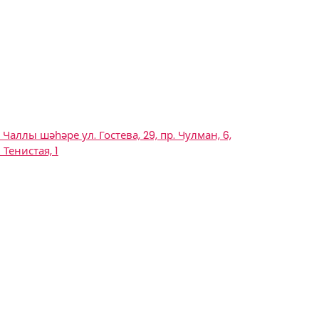
 Чаллы шәһәре
ул. Гостева, 29, пр. Чулман, 6,
. Тенистая, 1