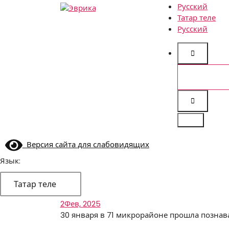
Русский
Татар теле
Городской культурный
Русский
центр, г. Набережные
Челны
Search
for:
Версия сайта для слабовидящих
Язык:
Татар теле
2
Фев, 2025
30 января в 71 микрорайоне прошла познав