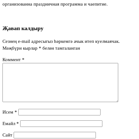
организованна праздничная программа и чаепитие.
Җавап калдыру
Сезнең e-mail адресыгыз һәркемгә ачык итеп куелмаячак.
Мәҗбүри кырлар
*
белән тамгаланган
Коммент
*
Исем
*
Емайл
*
Сайт