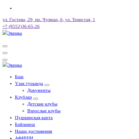
Skip
to
ул. Гостева, 29, пр. Чулман, 6, ул. Тенистая, 1
content
+7 (8552)36-65-26
Городской культурный центр, г. Набережные Челны
Городской культурный центр, г. Набережные Челны
Баш
Үзәк турында
Документы
Клублар
Детские клубы
Взрослые клубы
Пушкинская карта
Бәйләнеш
Наши достижения
АФИШИ