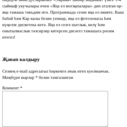
сыйныф укучылары өчен «Яңа ел могҗизалары» дип аталган өр-
яңа тамаша тәкъдим итә. Программада сезне яңа ел әкияте, Кыш
бабай һәм Кар кызы белән уеннар, яңа ел фотозонасы һәм
күңелле дискотека көтә. Яңа ел сезгә шатлык, көлү һәм
онытылмаслык тәэсирләр китерсен дисәгез тамашага рәхим
итегез!
Җавап калдыру
Сезнең e-mail адресыгыз һәркемгә ачык итеп куелмаячак.
Мәҗбүри кырлар
*
белән тамгаланган
Коммент
*