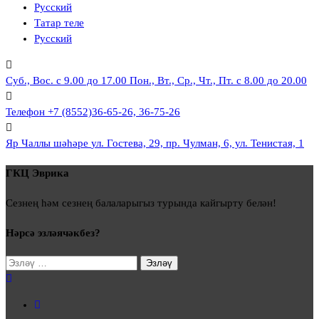
Русский
Татар теле
Русский
Суб., Вос. с 9.00 до 17.00
Пон., Вт., Ср., Чт., Пт. с 8.00 до 20.00
Телефон
+7 (8552)36-65-26, 36-75-26
Яр Чаллы шәһәре
ул. Гостева, 29, пр. Чулман, 6, ул. Тенистая, 1
ГКЦ Эврика
Сезнең һәм сезнең балаларыгыз турында кайгырту белән!
Нәрсә эзләячәкбез?
Моны
эзләү: