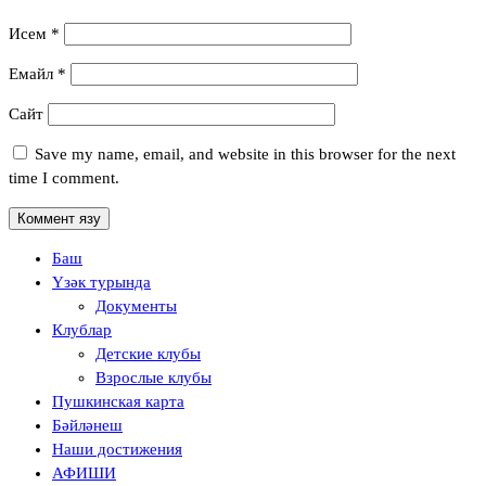
Исем
*
Емайл
*
Сайт
Save my name, email, and website in this browser for the next
time I comment.
Баш
Үзәк турында
Документы
Клублар
Детские клубы
Взрослые клубы
Пушкинская карта
Бәйләнеш
Наши достижения
АФИШИ