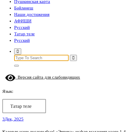
Пушкинская карта
Бәйләнеш
Наши достижения
АФИШИ
Русский
Татар теле
Русский
Search
for:
Версия сайта для слабовидящих
Язык:
Татар теле
3
Дек, 2025
Кадерле нәни дусларыбыз! «Эврика» шәһәр мәдәният үзәге 1-4