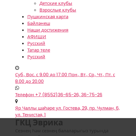
Детские клубы
Взрослые клубы
Пушкинская карта
Бәйләнеш
Наши достижения
АФИШИ
Русский
Татар теле
Русский
Суб., Вос. с 9.00 до 17.00
Пон., Вт., Ср., Чт., Пт. с
8.00 до 20.00
Телефон
+7 (8552)36-65-26, 36-75-26
Яр Чаллы шәһәре
ул. Гостева, 29, пр. Чулман, 6,
ул. Тенистая, 1
ГКЦ Эврика
Сезнең һәм сезнең балаларыгыз турында