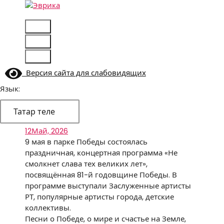
Skip
to
Городской культурный центр, г. Набережные
content
Челны
Версия сайта для слабовидящих
Язык:
Татар теле
12
Май, 2026
9 мая в парке Победы состоялась
праздничная, концертная программа «Не
смолкнет слава тех великих лет»,
посвящённая 81-й годовщине Победы. В
программе выступали Заслуженные артисты
РТ, популярные артисты города, детские
коллективы.
Песни о Победе, о мире и счастье на Земле,