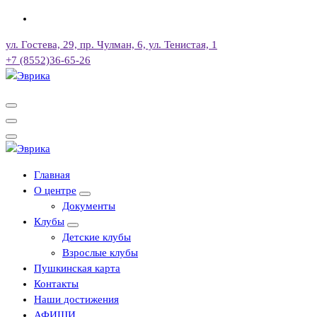
Перейти
к
ул. Гостева, 29, пр. Чулман, 6, ул. Тенистая, 1
содержимому
+7 (8552)36-65-26
Городской культурный центр, г. Набережные Челны
Городской культурный центр, г. Набережные Челны
Главная
О центре
Документы
Клубы
Детские клубы
Взрослые клубы
Пушкинская карта
Контакты
Наши достижения
АФИШИ