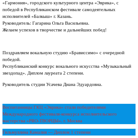
«Гармония», городского культурного центра «Эврика», с
победой в Республиканском фестивале самодеятельных
исполнителей «Балкыш» г. Казань.
Руководитель: Гагарина Ольга Васильевна.
Желаем успехов в творчестве и дальнейших побед!
Поздравляем вокальную студию «Брависсимо» с очередной
победой.
Республиканский конкурс вокального искусства «Музыкальный
звездопад». Диплом лауреата 2 степени.
Руководитель студии Усачева Диана Эдуардовна.
Воспитанницы ГКЦ «Эврика» стали победителями
Международного фестиваля-конкурса исполнительского
мастерства «PRO-ТВОРЦЫ». г. Москва
Гильмуллина Камалия — Диплом 1 степени