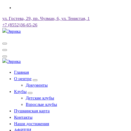
Перейти
к
ул. Гостева, 29, пр. Чулман, 6, ул. Тенистая, 1
содержимому
+7 (8552)36-65-26
Городской культурный центр, г. Набережные Челны
Городской культурный центр, г. Набережные Челны
Главная
О центре
Документы
Клубы
Детские клубы
Взрослые клубы
Пушкинская карта
Контакты
Наши достижения
АФИШИ