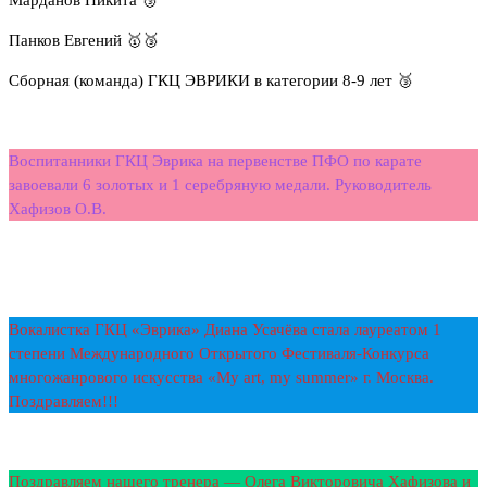
Панков Евгений 🥇🥉
Сборная (команда) ГКЦ ЭВРИКИ в категории 8-9 лет 🥉
Воспитанники ГКЦ Эврика на первенстве ПФО по карате
завоевали 6 золотых и 1 серебряную медали. Руководитель
Хафизов О.В.
Вокалистка ГКЦ «Эврика» Диана Усачёва стала лауреатом 1
степени Международного Открытого Фестиваля-Конкурса
многожанрового искусства «My art, my summer» г. Москва.
Поздравляем!!!
Поздравляем нашего тренера — Олега Викторовича Хафизова и