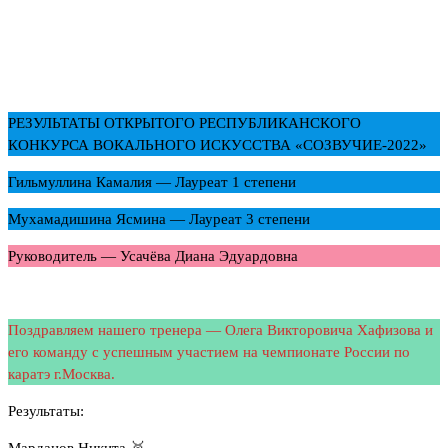
РЕЗУЛЬТАТЫ ОТКРЫТОГО РЕСПУБЛИКАНСКОГО
КОНКУРСА ВОКАЛЬНОГО ИСКУССТВА «СОЗВУЧИЕ-2022»
Гильмуллина Камалия — Лауреат 1 степени
Мухамадишина Ясмина — Лауреат 3 степени
Руководитель — Усачёва Диана Эдуардовна
Поздравляем нашего тренера — Олега Викторовича Хафизова и
его команду с успешным участием на чемпионате России по
каратэ г.Москва.
Результаты:
Марданов Никита 🥉