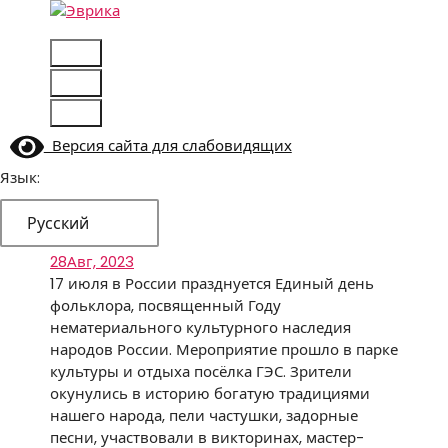
Перейти
к
Городской культурный центр, г. Набережные
содержимому
Челны
Версия сайта для слабовидящих
Язык:
Русский
28
Авг, 2023
17 июля в России празднуется Единый день
фольклора, посвященный Году
нематериального культурного наследия
народов России. Мероприятие прошло в парке
культуры и отдыха посёлка ГЭС. Зрители
окунулись в историю богатую традициями
нашего народа, пели частушки, задорные
песни, участвовали в викторинах, мастер-