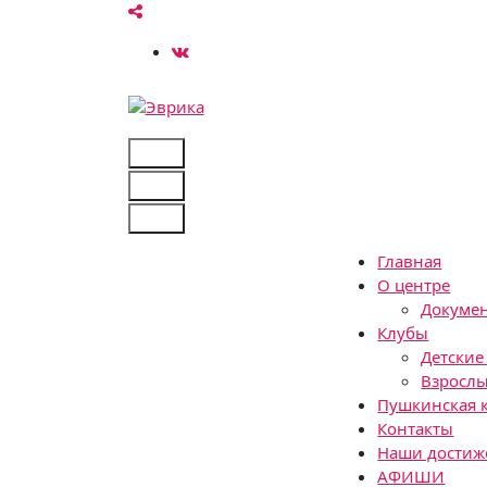
Перейти
к
содержимому
Городской культурный центр, г. Набережны
Главная
О центре
Докуме
Клубы
Детские
Взрослы
Пушкинская 
Контакты
Наши достиж
АФИШИ