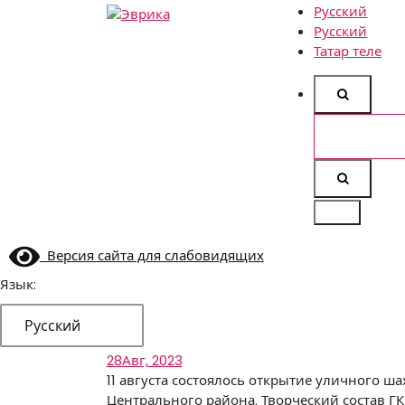
Русский
Русский
Городской культурный
Татар теле
центр, г. Набережные
Челны
Найти:
Версия сайта для слабовидящих
Язык:
Русский
28
Авг, 2023
11 августа состоялось открытие уличного ш
Центрального района. Творческий состав Г