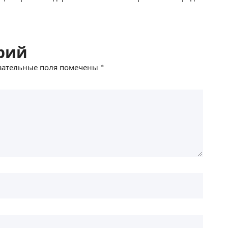
рий
зательные поля помечены
*