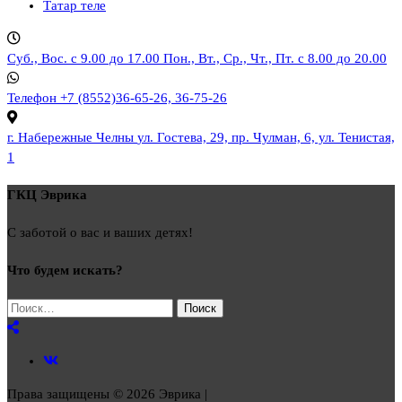
Татар теле
Суб., Вос. с 9.00 до 17.00
Пон., Вт., Ср., Чт., Пт. с 8.00 до 20.00
Телефон
+7 (8552)36-65-26, 36-75-26
г. Набережные Челны
ул. Гостева, 29, пр. Чулман, 6, ул. Тенистая,
1
ГКЦ Эврика
С заботой о вас и ваших детях!
Что будем искать?
Найти:
Права защищены © 2026 Эврика |